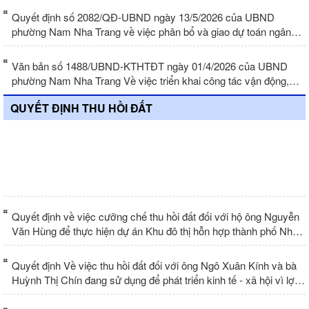
Quyết định số 2082/QĐ-UBND ngày 13/5/2026 của UBND
phường Nam Nha Trang về việc phân bổ và giao dự toán ngân
sách nhà nước năm 2026 cho Trạm y tế phường Nam Nha Trang
Văn bản số 1488/UBND-KTHTĐT ngày 01/4/2026 của UBND
phường Nam Nha Trang Về việc triển khai công tác vận động,
quản lý và sử dụng các loại quỹ tài chính ngoài ngân sách
QUYẾT ĐỊNH THU HỒI ĐẤT
phường Nam Nha Trang năm 2026
Thông qua phương án bồi thường, hỗ
trợ 4 trường hợp trong vùng Dự án
Khu đô thị hỗn hợp thành phố Nha
Trang
Quyết định về việc cưỡng chế thu hồi đất đối với hộ ông Nguyễn
Văn Hùng để thực hiện dự án Khu đô thị hỗn hợp thành phố Nha
Trang
Quyết định Về việc thu hồi đất đối với ông Ngô Xuân Kính và bà
Huỳnh Thị Chín đang sử dụng để phát triển kinh tế - xã hội vì lợi
ích quốc gia, công cộng - Dự án Khu đô thị hỗn hợp thành phố
Nha Trang