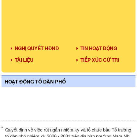
NGHỊ QUYẾT HĐND
TIN HOẠT ĐỘNG
TÀI LIỆU
TIẾP XÚC CỬ TRI
HOẠT ĐỘNG TỔ DÂN PHỐ
Kế hoạch tổ chức bầu Tổ trưởng tổ dân
phố nhiệm kỳ 2026 - 2031 trên địa bàn
phường Nam Nha Trang
Quyết định về việc rút ngắn nhiệm kỳ và tổ chức bầu Tổ trưởng
tổ dân phố nhiệm kỳ 2026 - 2031 trên địa bàn phường Nam Nha