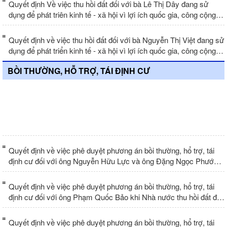
Quyết định Về việc thu hồi đất đối với bà Lê Thị Dây đang sử
dụng để phát triên kinh tế - xã hội vì lợi ích quốc gia, công cộng -
Dự án Khu đô thị hồn hợp thành phố Nha Trang
Quyết định về việc thu hồi đất đối với bà Nguyễn Thị Việt đang sử
dụng để phát triển kinh tế - xã hội vì lợi ích quốc gia, công cộng -
Dự án Khu đô thị hỗn hợp thành phố Nha Trang
BỒI THƯỜNG, HỖ TRỢ, TÁI ĐỊNH CƯ
Chứng thư định giá đất Dự án xây
dưng Bệnh viện đa khoa tỉnh Khánh
Hòa
Quyết định về việc phê duyệt phương án bồi thường, hổ trợ, tái
định cư đối với ông Nguyễn Hữu Lực và ông Đặng Ngọc Phước
khi Nhà nước thu hồi đất để thực hiện dự án Khu đô thị hỗn hợp
thành phố Nha Trang
Quyết định về việc phê duyệt phương án bồi thường, hổ trợ, tái
định cư đối với ông Phạm Quốc Bảo khi Nhà nước thu hồi đất để
thực hiện dự án Khu đô thị hỗn hợp thành phố Nha Trang
Quyết định về việc phê duyệt phương án bồi thường, hổ trợ, tái