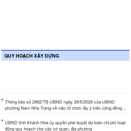
QUY HOẠCH XÂY DỰNG
Thống nhất nội dung đồ án quy hoạch
chi tiết dự án xây dựng nhà ở cho lực
lượng quân đội
Thông báo số 2862/TB-UBND ngày 28/5/2026 của UBND
phường Nam Nha Trang về việc tổ chức lấy ý kiến cộng đồng
dân cư về Quy hoạch chung đô thị Khánh Hòa đến năm 2050,
tầm nhìn đến năm 2075
UBND tỉnh Khánh Hòa ủy quyền phê duyệt dự toán chi phí hoạt
động quy hoạch cho các cơ quan, địa phương