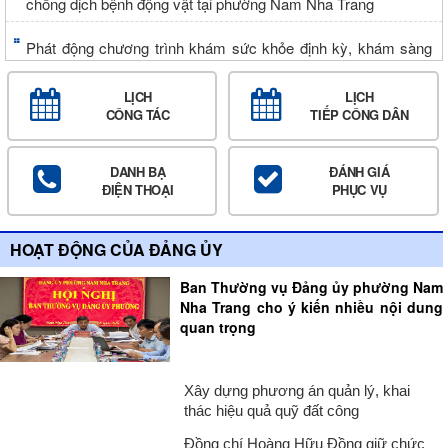
chống dịch bệnh động vật tại phường Nam Nha Trang
Phát động chương trình khám sức khỏe định kỳ, khám sàng
lọc miễn phí cho người dân
LỊCH
LỊCH
Khi ý dân là gốc: phường Nam Nha Trang chuẩn bị ngày hội
CÔNG TÁC
TIẾP CÔNG DÂN
bầu tổ trưởng tổ dân phố
DANH BẠ
ĐÁNH GIÁ
Quyết liệt giải phóng mặt bằng các dự án trọng điểm, động lực
ĐIỆN THOẠI
PHỤC VỤ
của tỉnh
Hội nghị lần thứ 4 Ủy ban Mặt trận Tổ quốc Việt Nam phường
HOẠT ĐỘNG CỦA ĐẢNG ỦY
Nam Nha Trang
Ban Thường vụ Đảng ủy phường Nam
Nghiên cứu xây dựng đề án quản lý, khai thác và phát triển
Nha Trang cho ý kiến nhiều nội dung
quan trọng
quỹ đất
Xây dựng phương án quản lý, khai
thác hiệu quả quỹ đất công
Đồng chí Hoàng Hữu Đồng giữ chức