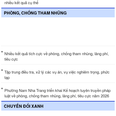
nhiều kết quả cụ thể
PHÒNG, CHỐNG THAM NHŨNG
Từ ngày 20-5, diễn ra cuộc thi trực
tuyến tìm hiểu pháp luật về phòng,
chống tham nhũng
Nhiều kết quả tích cực về phòng, chống tham nhũng, lãng phí,
tiêu cực
Tập trung điều tra, xử lý các vụ án, vụ việc nghiêm trọng, phức
tạp
Phường Nam Nha Trang triển khai Kế hoạch tuyên truyền pháp
luật về phòng, chống tham nhũng, lãng phí, tiêu cực năm 2026
CHUYỂN ĐỔI XANH
Hoàn thiện hành lang pháp lý cho thị