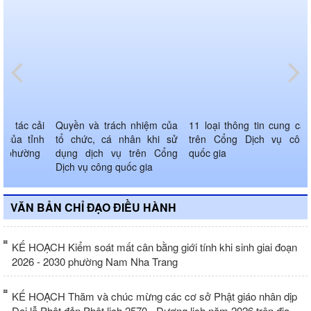
ng tác cải
Quyền và trách nhiệm của
11 loại thông tin cung cấp
 của tỉnh
tổ chức, cá nhân khi sử
trên Cổng Dịch vụ công
ND phường
dụng dịch vụ trên Cổng
quốc gia
Dịch vụ công quốc gia
VĂN BẢN CHỈ ĐẠO ĐIỀU HÀNH
KẾ HOẠCH Kiểm soát mất cân bằng giới tính khi sinh giai đoạn
2026 - 2030 phường Nam Nha Trang
KẾ HOẠCH Thăm và chúc mừng các cơ sở Phật giáo nhân dịp
Đại lễ Phật đản Phật lịch 2570 - Dương lịch năm 2026 trên địa