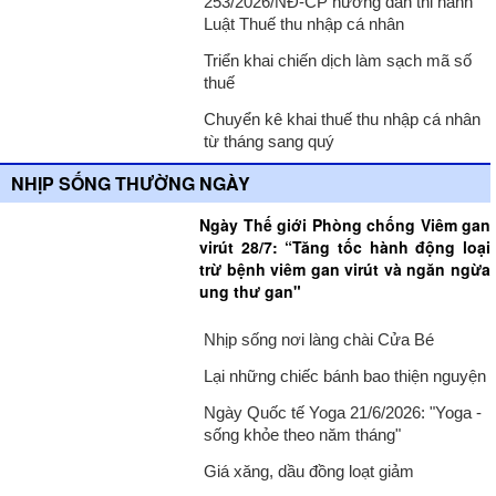
253/2026/NĐ-CP hướng dẫn thi hành
Luật Thuế thu nhập cá nhân
Triển khai chiến dịch làm sạch mã số
thuế
Chuyển kê khai thuế thu nhập cá nhân
từ tháng sang quý
NHỊP SỐNG THƯỜNG NGÀY
Ngày Thế giới Phòng chống Viêm gan
virút 28/7: “Tăng tốc hành động loại
trừ bệnh viêm gan virút và ngăn ngừa
ung thư gan"
Nhịp sống nơi làng chài Cửa Bé
Lại những chiếc bánh bao thiện nguyện
Ngày Quốc tế Yoga 21/6/2026: "Yoga -
sống khỏe theo năm tháng"
Giá xăng, dầu đồng loạt giảm