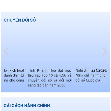
CHUYỂN ĐỔI SỐ
g ký, kích hoạt
Tỉnh Khánh Hòa đặt mục
Nghị định 224/2026/N
nh danh điện tử
tiêu vào Top 10 cả nước về
"Kim chỉ nam" cho C
 tảng cho công
chuyển đổi số và đổi mới
đổi số Quốc gia
sáng tạo đến năm 2030
CẢI CÁCH HÀNH CHÍNH