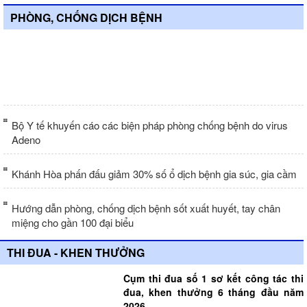
PHÒNG, CHỐNG DỊCH BỆNH
Sở Nông nghiệp và Môi trường kiểm tra
công tác phòng, chống dịch bệnh động
vật tại phường Nam Nha Trang
Bộ Y tế khuyến cáo các biện pháp phòng chống bệnh do virus
Adeno
Khánh Hòa phấn đấu giảm 30% số ổ dịch bệnh gia súc, gia cầm
Hướng dẫn phòng, chống dịch bệnh sốt xuất huyết, tay chân
miệng cho gần 100 đại biểu
THI ĐUA - KHEN THƯỞNG
Cụm thi đua số 1 sơ kết công tác thi
đua, khen thưởng 6 tháng đầu năm
2026