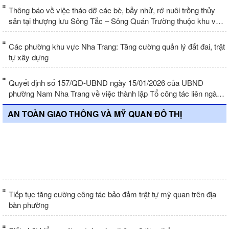
Thông báo về việc tháo dỡ các bè, bẫy nhử, rớ nuôi trồng thủy
sản tại thượng lưu Sông Tắc – Sông Quán Trường thuộc khu vực
phường Nam Nha Trang
Các phường khu vực Nha Trang: Tăng cường quản lý đất đai, trật
tự xây dựng
Quyết định số 157/QĐ-UBND ngày 15/01/2026 của UBND
phường Nam Nha Trang về việc thành lập Tổ công tác liên ngành
kiểm tra, xử lý vi phạm hành chính trên lĩnh vực trật tự an toàn
AN TOÀN GIAO THÔNG VÀ MỸ QUAN ĐÔ THỊ
giao thông và mỹ quan đô thị trên địa bàn phường Nam Nha
Trang
Hơn 100 đại biểu được quán triệt 2 kế
hoạch của UBND phường
Tiếp tục tăng cường công tác bảo đảm trật tự mỹ quan trên địa
bàn phường