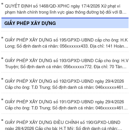
QUYẾT ĐỊNH số 1468/QĐ-XPHC ngày 17/4/2026 Xử phạt vi
phạm hành chính trong lĩnh vực giao thông đường bộ đối với Bà
M.T.X Nga
GIẤY PHÉP XÂY DỰNG
GIẤY PHÉP XÂY DỰNG số 195/GPXD-UBND cấp cho ông: H.K
Long; Số định danh cá nhân: 056xxxxxx433. Địa chỉ: 141 Hoàng
Hoa Thám, phường Nha Trang, tỉnh Khánh Hòa. (Sử dụng cho
nhà ở riêng lẻ)
GIẤY PHÉP XÂY DỰNG số 193/GPXD-UBND Cấp cho ông: H.V
Truyện; Số định danh cá nhân: 056xxxxxx772. Địa chỉ: 70 Tân
Hải, phường Nam Nha Trang. (Sử dụng cho nhà ở riêng lẻ)
GIẤY PHÉP XÂY DỰNG số 192/GPXD-UBND ngày 29/4/2026
Cấp cho ông: T.Đ Trung; Số định danh cá nhân: 046xxxxxx461.
Và bà: N.T.H Vân; Số định danh cá nhân: 044xxxxxx564. Địa chỉ:
CH A52, chung cư 9 – Nguyễn Thiện Thuật, phường Nha Trang.
GIẤY PHÉP XÂY DỰNG số 191/GPXD-UBND ngày 29/4/2026
(Sử dụng cho nhà
Cấp cho ông: T.Đ Trung; Số định danh cá nhân: 046xxxxxx461.
Và bà: N.T.H Vân; Số định danh cá nhân: 044xxxxxx564. Địa chỉ:
CH A52, chung cư 9 – Nguyễn Thiện Thuật, phường Nha Trang.
GIẤY PHÉP XÂY DỰNG ĐIỀU CHỈNH số 190/GPXD-UBND
(Sử dụng cho nhà
ngày 28/4/2026 Cấp cho bà: H.T Mỹ; Số định danh cá nhân: