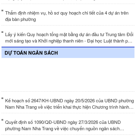
Thẩm định nhiệm vụ, hồ sơ quy hoạch chi tiết của 4 dự án trên
địa bàn phường
Lấy ý kiến Quy hoạch tổng mặt bằng dự án đầu tư Trung tâm Đổi
mới sáng tạo và Khởi nghiệp thanh niên - Đại học Luật thành phố
Hồ Chí Minh tại phường Nam Nha Trang
DỰ TOÁN NGÂN SÁCH
Quyết định số 2227/QĐ-UBND ngày
22/5/2026 của UBND phường Nam Nha
Trang Về việc công bố công khai quyết
toán ngân sách năm 2025 của Ủy ban
nhân dân phường Nam Nha Trang
Kế hoạch số 2647/KH-UBND ngày 20/5/2026 của UBND phường
Nam Nha Trang về việc triển khai thực hiện Chương trình hành
động thực hiện Kế hoạch phát triển kinh tế - xã hội và dự toán
ngân sách nhà nước năm 2026
Quyết định số 1090/QĐ-UBND ngày 27/3/2026 của UBND
phường Nam Nha Trang về việc chuyển nguồn ngân sách
phường năm 2025 sang năm 2026