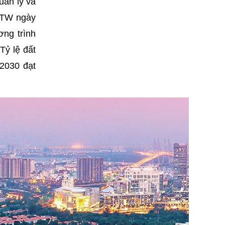
uản lý và
L/TW ngày
ơng trình
Tỷ lệ đất
 2030 đạt