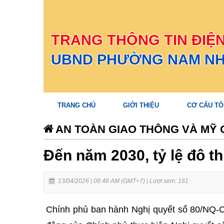
TRANG THÔNG TIN ĐIỆ
UBND PHƯỜNG NAM N
TRANG CHỦ
GIỚI THIỆU
CƠ CẤU TỔ
AN TOÀN GIAO THÔNG VÀ MỸ 
Đến năm 2030, tỷ lệ đô th
13/04/2026 | 08:48 AM (GMT+7) |
Lượt xem: 161
Chính phủ ban hành Nghị quyết số 80/NQ-C