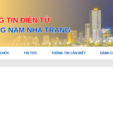
 TIN ĐIỆN TỬ
G NAM NHA TRANG
 CHỨC
TIN TỨC
THÔNG TIN CẦN BIẾT
DÀNH C