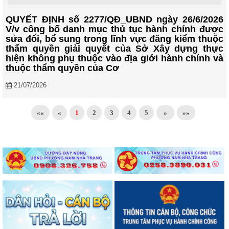
QUYẾT ĐỊNH số 2277/QĐ_UBND ngày 26/6/2026
V/v công bố danh mục thủ tục hành chính được
sửa đổi, bổ sung trong lĩnh vực đăng kiểm thuộc
thẩm quyền giải quyết của Sở Xây dựng thực
hiện không phụ thuộc vào địa giới hành chính và
thuộc thẩm quyền của Cơ
21/07/2026
««
«
1
2
3
4
5
»
»»