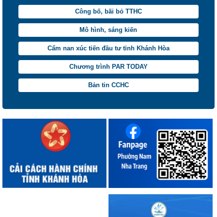
Công bố, bãi bỏ TTHC
Mô hình, sáng kiến
Cẩm nan xúc tiến đầu tư tỉnh Khánh Hòa
Chương trình PAR TODAY
Bản tin CCHC