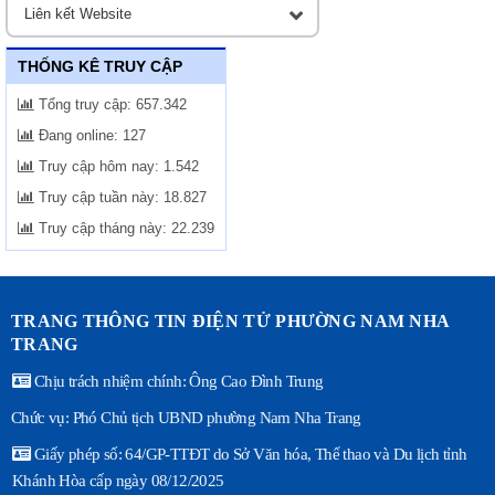
THỐNG KÊ TRUY CẬP
Tổng truy cập:
657.342
Đang online:
127
Truy cập hôm nay:
1.542
Truy cập tuần này:
18.827
Truy cập tháng này:
22.239
TRANG THÔNG TIN ĐIỆN TỬ PHƯỜNG NAM NHA
TRANG
Chịu trách nhiệm chính: Ông Cao Đình Trung
Chức vụ: Phó Chủ tịch UBND phường Nam Nha Trang
Giấy phép số: 64/GP-TTĐT do Sở Văn hóa, Thể thao và Du lịch tỉnh
Khánh Hòa cấp ngày 08/12/2025