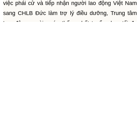
việc phái cử và tiếp nhận người lao động Việt Nam
sang CHLB Đức làm trợ lý điều dưỡng, Trung tâm
Lao động ngoài nước thống nhất tuyển chọn tối đa
60 ứng viên trên toàn quốc. Người lao động tham gia
phải từ đủ 21 tuổi trở lên, tốt nghiệp THPT, có bằng
cao đẳng hoặc đại học chuyên ngành điều dưỡng tại
các trường công lập; đã hoàn thành ít nhất 9 tháng
thực tập tại bệnh viện và có chứng chỉ hành nghề;
đảm bảo điều kiện sức khỏe, không có tiền án, tiền
sự và có bảo hiểm y tế theo quy định.
Thời gian đăng ký trực tuyến đến hết ngày 15-6-
2026 trên website của Trung tâm Lao động ngoài
nước. Sau khi được xét duyệt, người lao động hoàn