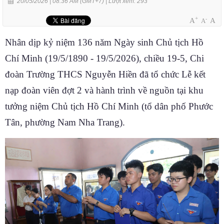
20/05/2026 | 08:36 AM (GMT+7) |
Lượt xem: 293
+
-
A
A
A
Nhân dịp kỷ niệm 136 năm Ngày sinh Chủ tịch Hồ
Chí Minh (19/5/1890 - 19/5/2026), chiều 19-5, Chi
đoàn Trường THCS Nguyễn Hiền đã tổ chức Lễ kết
nạp đoàn viên đợt 2 và hành trình về nguồn tại khu
tưởng niệm Chủ tịch Hồ Chí Minh (tổ dân phố Phước
Tân, phường Nam Nha Trang).