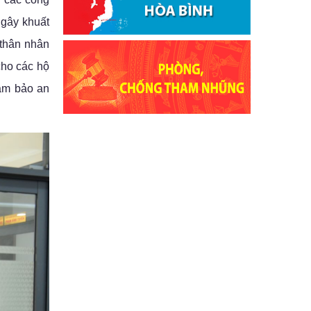
 gây khuất
 thân nhân
cho các hộ
đảm bảo an