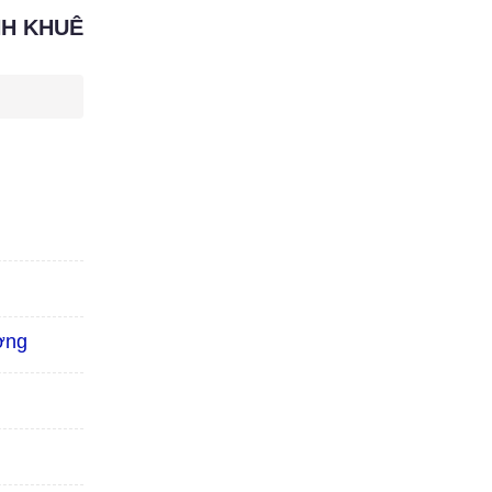
NH KHUÊ
ờng