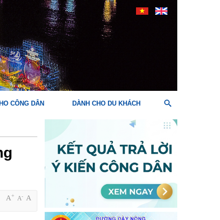
HO CÔNG DÂN
DÀNH CHO DU KHÁCH
ng
+
-
A
A
A