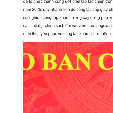
để tổ chức thành công đợt diễn tập tác chiến t
năm 2026; đẩy nhanh tiến độ công tác cấp giấy c
sự nghiệp công lập khẩn trương xây dựng phương á
các chế độ, chính sách đối với viên chức, người la
men thiết yếu phục vụ công tác khám, chữa bệnh.