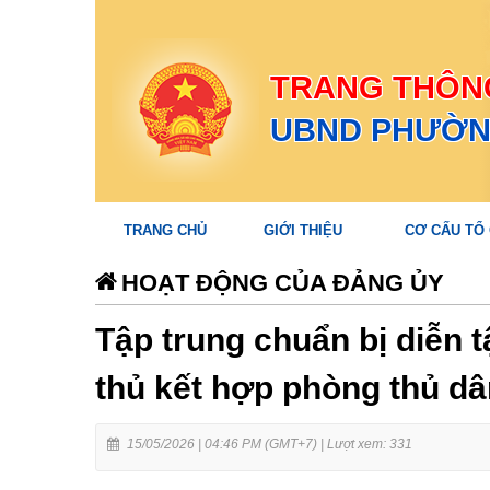
TRANG THÔNG
UBND PHƯỜN
TRANG CHỦ
GIỚI THIỆU
CƠ CẤU TỔ
HOẠT ĐỘNG CỦA ĐẢNG ỦY
Tập trung chuẩn bị diễn 
thủ kết hợp phòng thủ d
15/05/2026 | 04:46 PM (GMT+7) |
Lượt xem: 331