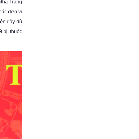
 Nha Trang
các đơn vị
iện đầy đủ
t bị, thuốc