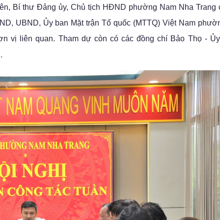
viên, Bí thư Đảng ủy, Chủ tịch HĐND phường Nam Nha Trang c
HĐND, UBND, Ủy ban Mặt trận Tổ quốc (MTTQ) Việt Nam phườn
n vị liên quan.
Tham dự còn có các đồng chí Bảo Thọ - Ủy
.