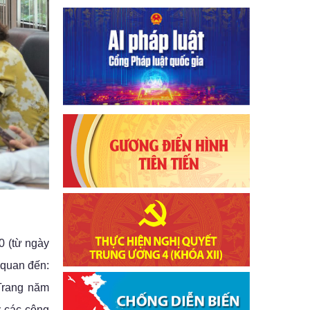
0 (từ ngày
 quan đến:
Trang năm
ý các công