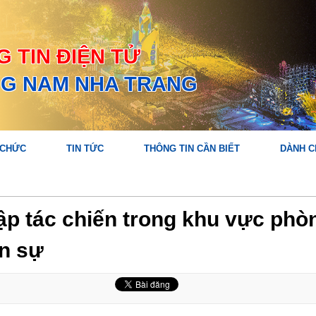
 TIN ĐIỆN TỬ
G NAM NHA TRANG
 CHỨC
TIN TỨC
THÔNG TIN CẦN BIẾT
DÀNH C
tập tác chiến trong khu vực phò
ân sự