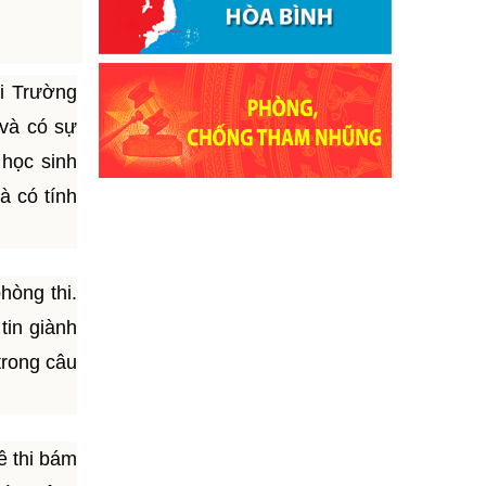
i Trường
 và có sự
 học sinh
 có tính
hòng thi.
in giành
trong câu
ề thi bám