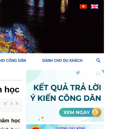
HO CÔNG DÂN
DÀNH CHO DU KHÁCH
h học
+
-
A
A
A
 năm học