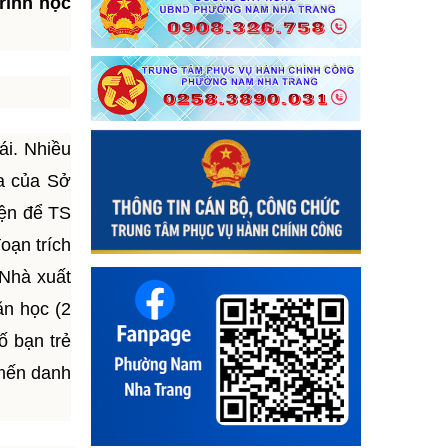
rình học
ái. Nhiều
ọa của Sở
iện để TS
oạn trích
Nhà xuất
ăn học (2
ố bạn trẻ
 mến danh