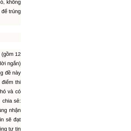
hó, không
 để trúng
m (gồm 12
lời ngắn)
ng đề này
 điểm thi
hó và có
 chia sẻ:
Cùng nhận
n sẽ đạt
ng tự tin