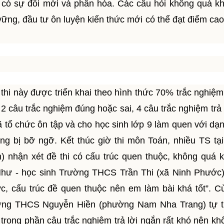
 có sự đổi mới và phân hóa. Các câu hỏi không quá k
ững, đầu tư ôn luyện kiến thức mới có thể đạt điểm cao
thi này được triển khai theo hình thức 70% trắc nghiệ
 câu trắc nghiệm đúng hoặc sai, 4 câu trắc nghiệm trả 
ã tổ chức ôn tập và cho học sinh lớp 9 làm quen với dạ
ng bị bỡ ngỡ. Kết thúc giờ thi môn Toán, nhiều TS tại
hận xét đề thi có cấu trúc quen thuộc, không quá k
Như - học sinh Trường THCS Trần Thi (xã Ninh Phước)
, cấu trúc đề quen thuộc nên em làm bài khá tốt”. 
ờng THCS Nguyễn Hiền (phường Nam Nha Trang) tự ti
rong phần câu trắc nghiệm trả lời ngắn rất khó nên khô