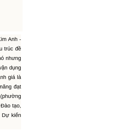
Kim Anh -
 trúc đề
hó nhưng
 vận dụng
nh giá là
 năng đạt
 (phường
 Đào tạo,
. Dự kiến