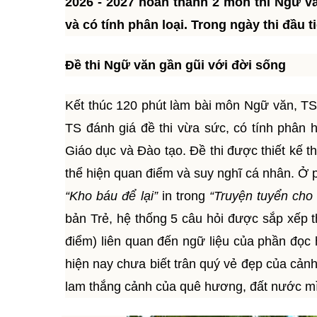
2026 - 2027 hoàn thành 2 môn thi Ngữ v
và có tính phân loại. Trong ngày thi đầu t
Đề thi Ngữ văn gần gũi với đời sống
Kết thúc 120 phút làm bài môn Ngữ văn, TS t
TS đánh giá đề thi vừa sức, có tính phân 
Giáo dục và Đào tạo. Đề thi được thiết kế t
thể hiện quan điểm và suy nghĩ cá nhân. Ở p
“Kho báu để lại”
in trong
“Truyện tuyển cho 
bản Trẻ, hệ thống 5 câu hỏi được sắp xếp t
điểm) liên quan đến ngữ liệu của phần đọc h
hiện nay chưa biết trân quý vẻ đẹp của cả
lam thắng cảnh của quê hương, đất nước m