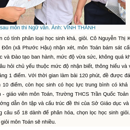
ổi sau môn thi Ngữ văn. Ảnh: VĨNH THÀNH
n có tính phân loại học sinh khá, giỏi. Cô Nguyễn Thị 
Đôn (xã Phước Hậu) nhận xét, môn Toán bám sát cấu
ục và Đào tạo ban hành, mức độ vừa sức, không quá k
âu hỏi chủ yếu thuộc mức độ nhận biết, thông hiểu và
ảng 1 điểm. Với thời gian làm bài 120 phút, đề được đá
n 10 điểm, còn học sinh có học lực trung bình có khả
h - giáo viên môn Toán, Trường THCS Trần Quốc Toản
ướng dẫn ôn tập và cấu trúc đề thi của Sở Giáo dục và
g câu số 18 dành để phân hóa, chọn lọc học sinh giỏi
 giỏi môn Toán sẽ nhiều.