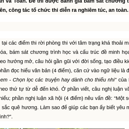
ăn và Toán. Đề thi được đánh giá bám sát chương t
iên, công tác tổ chức thi diễn ra nghiêm túc, an toàn.
ại các điểm thi rời phòng thi với tâm trạng khá thoải m
hóa, bám sát chương trình học và cấu trúc đề minh h
heo hướng mở, câu hỏi gần gũi với đời sống, tạo điều k
hần đọc hiểu văn bản (4 điểm), căn cứ vào ngữ liệu là đ
em - Chọn lọc các truyện hay dành cho thiếu nhi”
của 
heo thứ tự từ dễ đến khó. Ở phần viết, câu nghị luận v
iểu; phần nghị luận xã hội (4 điểm) nêu vấn đề: “Một s
nh sắc quê hương. Làm sao để giúp các bạn ấy biết yêu
ình?”.