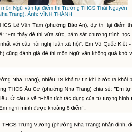
nh môn Ngữ văn tại điểm thi Trường THCS Thái Nguyên
Nha Trang). Ảnh: VĨNH THÀNH
HCS Lê Văn Tám (phường Bảo An), dự thi tại điểm th
 “Em thấy đề thi vừa sức, bám sát chương trình học
hất với câu hỏi nghị luận xã hội”. Em Võ Quốc Kiệt -
 cũng đánh giá đề thi môn Ngữ văn không quá khó và
ng Nha Trang), nhiều TS khá tự tin khi bước ra khỏi p
ng THCS Âu Cơ (phường Nha Trang) chia sẻ: "Em tự t
iểu. Ở câu 3 về “Phân tích tác dụng của từ tượng hình 
 Em nghĩ mình được khoảng 8 điểm".
g THCS Trưng Vương (phường Nha Trang) nhận định, đ