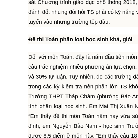
sát Chương trình giáo dục phổ thông 2018,
đánh đố, nhưng đòi hỏi TS phải có kỹ năng v
tuyển vào những trường tốp đầu.
Đề thi Toán phân loại học sinh khá, giỏi
Đối với môn Toán, đây là năm đầu tiên môn 
câu trắc nghiệm nhiều phương án lựa chọn, 2
và 30% tự luận. Tuy nhiên, do các trường đ
trong các kỳ kiểm tra nên phần lớn TS khô
Trường THPT Tháp Chàm (phường Bảo An) n
tính phân loại học sinh. Em Mai Thị Xuân 
“Em thấy đề thi môn Toán năm nay vừa sức
định, em Nguyễn Bảo Nam - học sinh Trư
được 8,5 điểm ở môn này. “Em thấy câu 18 t