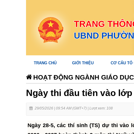
TRANG THÔNG
UBND PHƯỜN
TRANG CHỦ
GIỚI THIỆU
CƠ CẤU TỔ
HOẠT ĐỘNG NGÀNH GIÁO DỤC
Ngày thi đầu tiên vào lớp
29/05/2026 | 09:54 AM (GMT+7) |
Lượt xem: 108
Ngày 28-5, các thí sinh (TS) dự thi vào