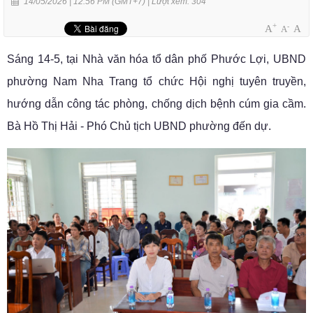
14/05/2026 | 12:56 PM (GMT+7) |
Lượt xem: 304
+
-
A
A
A
Sáng 14-5, tại Nhà văn hóa tổ dân phố Phước Lợi, UBND
phường Nam Nha Trang tổ chức Hội nghị tuyên truyền,
hướng dẫn công tác phòng, chống dịch bệnh cúm gia cầm.
Bà Hồ Thị Hải - Phó Chủ tịch UBND phường đến dự.