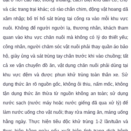
và các trang trại khác; có rào chắn chim, động vật hoang dã
xâm nhập; bố trí hố sát trùng tại cổng ra vào mỗi khu vực
nuôi. Không để người người lạ, thương nhân, khách tham
quan vào khu vực chăn nuôi mà không có lý do thiết yếu;
công nhân, người chăm sóc vật nuôi phải thay quần áo bảo
hộ, giày ủng và sát trùng tay chân trước khi vào chuồng; tất
cả xe vận chuyển đồ ăn, vật dụng chăn nuôi phải dùng tại
khu vực đệm và được phun khử trùng toàn thân xe. Sử
dụng thức ăn rõ nguồn gốc, không ôi thiu, nấm mốc, không
tận dụng thức ăn thừa từ nguồn không an toàn; sử dụng
nước sạch (nước máy hoặc nước giếng đã qua xử lý) để
làm nước uống cho vật nuôi; thay rửa máng ăn, máng uống
hằng ngày. Thực hiện tiêu độc khử trùng 1-2 lần/tuần và
thực hiện hằng ngày nếu xuất hiện tình trạng dịch bệnh