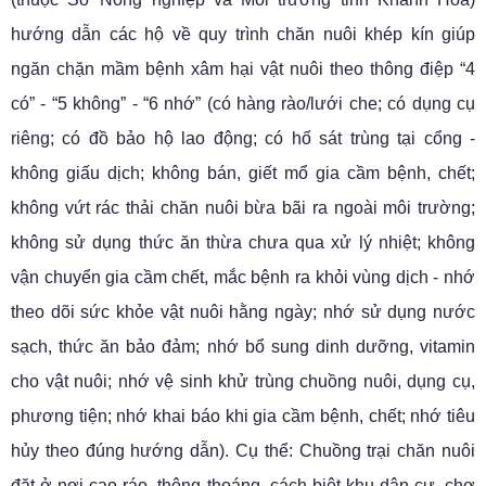
hướng dẫn các hộ về quy trình chăn nuôi khép kín giúp
ngăn chặn mầm bệnh xâm hại vật nuôi theo thông điệp “4
có” - “5 không” - “6 nhớ” (có hàng rào/lưới che; có dụng cụ
riêng; có đồ bảo hộ lao động; có hố sát trùng tại cổng -
không giấu dịch; không bán, giết mổ gia cầm bệnh, chết;
không vứt rác thải chăn nuôi bừa bãi ra ngoài môi trường;
không sử dụng thức ăn thừa chưa qua xử lý nhiệt; không
vận chuyển gia cầm chết, mắc bệnh ra khỏi vùng dịch - nhớ
theo dõi sức khỏe vật nuôi hằng ngày; nhớ sử dụng nước
sạch, thức ăn bảo đảm; nhớ bổ sung dinh dưỡng, vitamin
cho vật nuôi; nhớ vệ sinh khử trùng chuồng nuôi, dụng cụ,
phương tiện; nhớ khai báo khi gia cầm bệnh, chết; nhớ tiêu
hủy theo đúng hướng dẫn).
Cụ thể: Chuồng trại chăn nuôi
đặt ở nơi cao ráo, thông thoáng, cách biệt khu dân cư, chợ