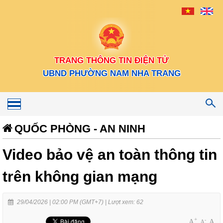
TRANG THÔNG TIN ĐIỆN TỬ
UBND PHƯỜNG NAM NHA TRANG
Toggle
navigation
QUỐC PHÒNG - AN NINH
Video bảo vệ an toàn thông tin
trên không gian mạng
29/04/2026 | 02:00 PM (GMT+7) |
Lượt xem: 62
+
-
A
A
A