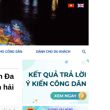
HO CÔNG DÂN
DÀNH CHO DU KHÁCH
n Đa
 hải
+
-
A
A
A