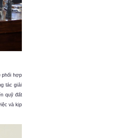
 phối hợp
g tác giải
n quỹ đất
iệc và kịp