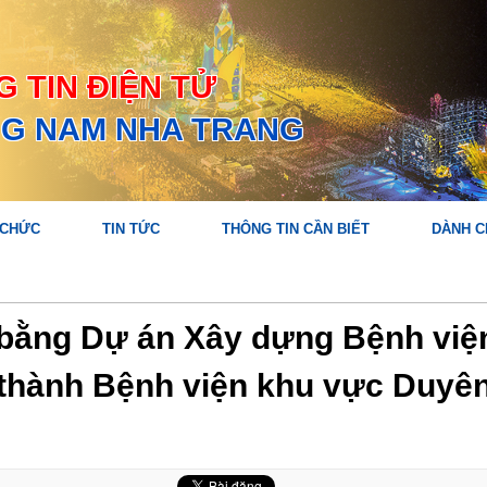
 TIN ĐIỆN TỬ
G NAM NHA TRANG
 CHỨC
TIN TỨC
THÔNG TIN CẦN BIẾT
DÀNH C
 bằng Dự án Xây dựng Bệnh việ
 thành Bệnh viện khu vực Duyên