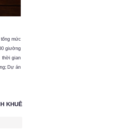
 tổng mức
500 giường
 thời gian
ằng; Dự án
NH KHUÊ