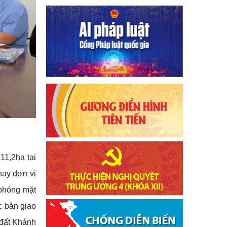
11,2ha tại
nay đơn vị
 phóng mặt
c bàn giao
 đất Khánh