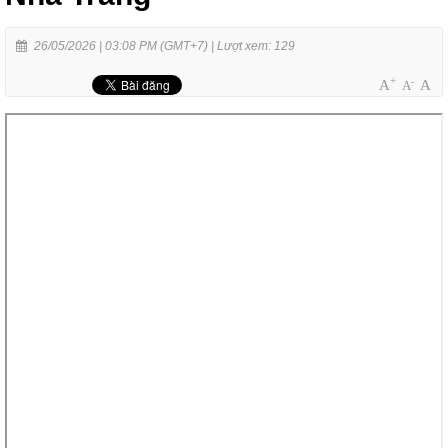
26/05/2026 | 03:08 PM (GMT+7) |
Lượt xem: 129
+
-
A
A
A