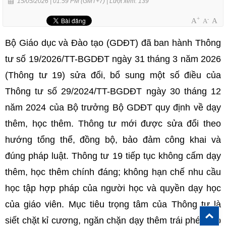
15/05/2026 | 01:59 PM (GMT+7) |
Lượt xem: 139
+
-
A
A
A
Bộ Giáo dục và Đào tạo (GDĐT) đã ban hành Thông
tư số 19/2026/TT-BGDĐT ngày 31 tháng 3 năm 2026
(Thông tư 19) sửa đổi, bổ sung một số điều của
Thông tư số 29/2024/TT-BGDĐT ngày 30 tháng 12
năm 2024 của Bộ trưởng Bộ GDĐT quy định về dạy
thêm, học thêm. Thông tư mới được sửa đổi theo
hướng tổng thể, đồng bộ, bảo đảm công khai và
đúng pháp luật. Thông tư 19 tiếp tục không cấm dạy
thêm, học thêm chính đáng; không hạn chế nhu cầu
học tập hợp pháp của người học và quyền dạy học
của giáo viên. Mục tiêu trọng tâm của Thông tư là
Ba
siết chặt kỉ cương, ngăn chặn dạy thêm trái phép, ép